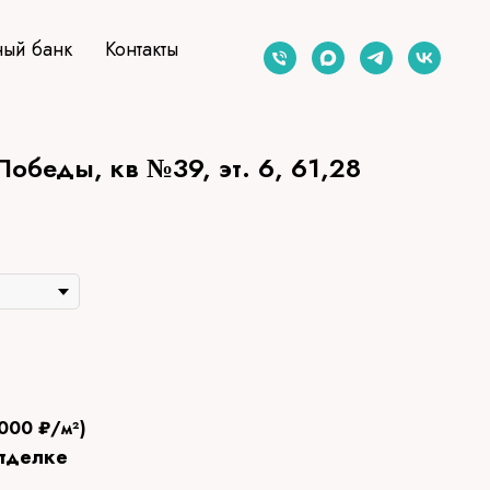
ый банк
Контакты
обеды, кв №39, эт. 6, 61,28
000 ₽⁩/⁨м²)
отделке