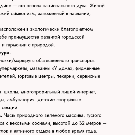
дине — это основа национального духа. Жилой
кий символизм, заложенный в названии,
 расположен в экологически благоприятном
себе преимущества развитой городской
я и гармонии с природой.
тура.
ановки/маршруты общественного транспорта.
 супермаркеты, магазины «У дома», фирменные
ителей, торговые центры, пекарни, сервисные
а: школы, многопрофильный лицей-интернат,
ды, амбулатория, детские спортивные
 секции.
ь.
Часть природного зеленого массива, густого
еса с вековыми соснами, высотой до 32 метров —
лок и активного отдыха в любое время года.