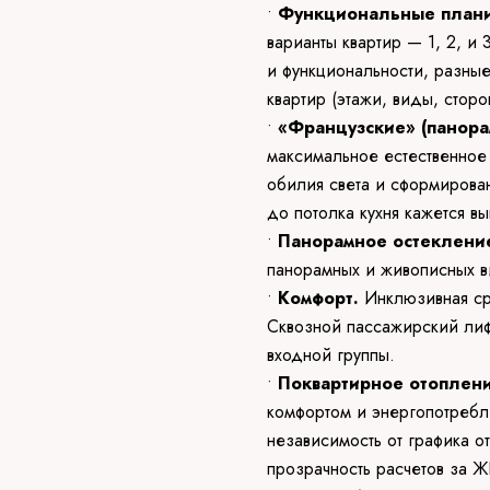
•
Функциональные плани
варианты квартир — 1, 2, и
и функциональности, разны
квартир (этажи, виды, сторо
•
«Французские» (панор
максимальное естественное
обилия света и сформирова
до потолка кухня кажется в
•
Панорамное остеклени
панорамных и живописных в
•
Комфорт.
Инклюзивная ср
Сквозной пассажирский ли
входной группы.
•
Поквартирное отоплен
комфортом и энергопотребл
независимость от графика о
прозрачность расчетов за Ж