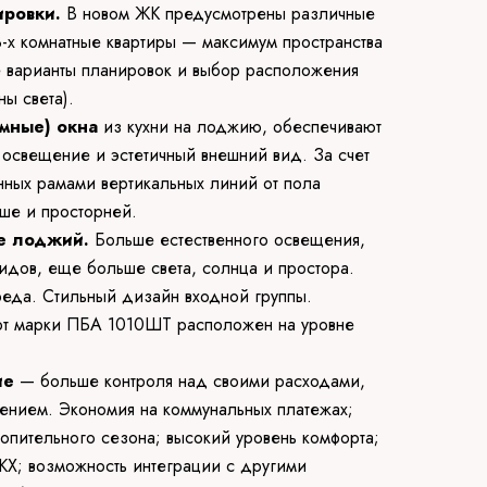
ровки.
В новом ЖК предусмотрены различные
 3-х комнатные квартиры — максимум пространства
е варианты планировок и выбор расположения
ны света).
амные) окна
из кухни на лоджию, обеспечивают
 освещение и эстетичный внешний вид. За счет
нных рамами вертикальных линий от пола
ыше и просторней.
е лоджий.
Больше естественного освещения,
идов, еще больше света, солнца и простора.
еда. Стильный дизайн входной группы.
фт марки ПБА 1010ШТ расположен на уровне
ие
— больше контроля над своими расходами,
ением. Экономия на коммунальных платежах;
топительного сезона; высокий уровень комфорта;
КХ; возможность интеграции с другими