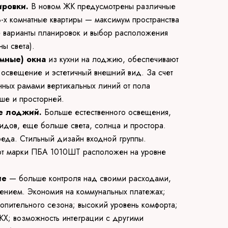
ровки.
В новом ЖК предусмотрены различные
 3-х комнатные квартиры — максимум пространства
е варианты планировок и выбор расположения
ны света).
амные) окна
из кухни на лоджию, обеспечивают
 освещение и эстетичный внешний вид. За счет
нных рамами вертикальных линий от пола
ыше и просторней.
е лоджий.
Больше естественного освещения,
идов, еще больше света, солнца и простора.
еда. Стильный дизайн входной группы.
фт марки ПБА 1010ШТ расположен на уровне
ие
— больше контроля над своими расходами,
ением. Экономия на коммунальных платежах;
топительного сезона; высокий уровень комфорта;
КХ; возможность интеграции с другими