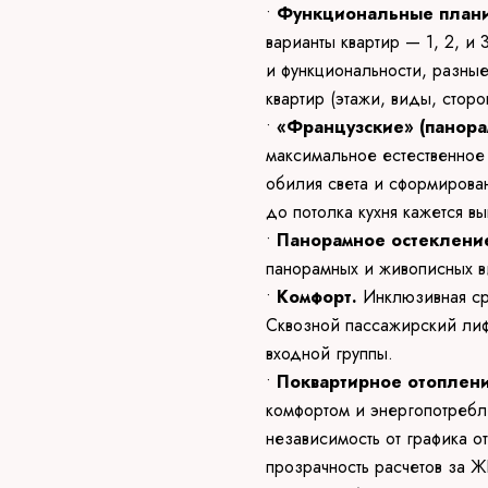
•
Функциональные плани
варианты квартир — 1, 2, и
и функциональности, разны
квартир (этажи, виды, сторо
•
«Французские» (панор
максимальное естественное
обилия света и сформирова
до потолка кухня кажется в
•
Панорамное остеклени
панорамных и живописных в
•
Комфорт.
Инклюзивная ср
Сквозной пассажирский ли
входной группы.
•
Поквартирное отоплен
комфортом и энергопотребл
независимость от графика о
прозрачность расчетов за Ж