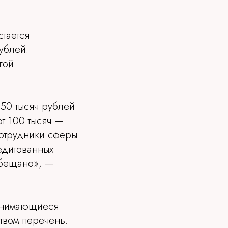
стается
ублей.
гой
150 тысяч рублей
т 100 тысяч —
 сотрудники сферы
едитованных
обещано», —
занимающиеся
твом перечень.