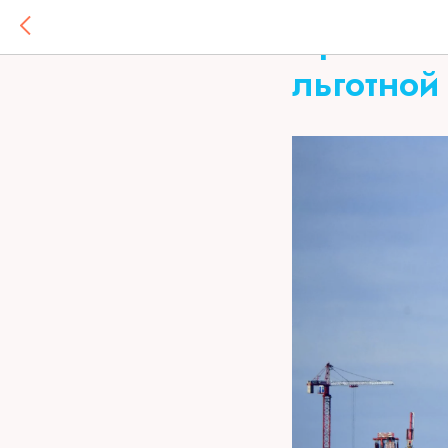
Код счетчика:
Правител
льготной 