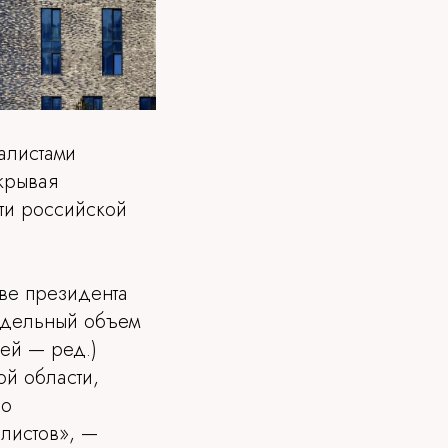
алистами
крывая
ти российской
ве президента
редельный объем
ей — ред.)
ой области,
но
алистов», —