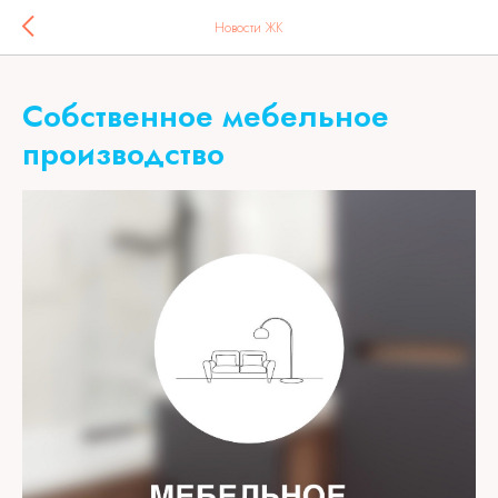
Код счетчика:
Новости ЖК
Собственное мебельное
производство